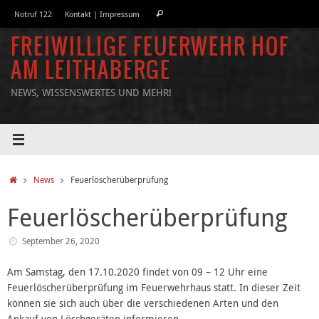
Skip
Search
Notruf 122
Kontakt | Impressum
Search
to
for:
content
FREIWILLIGE FEUERWEHR HOF
AM LEITHABERGE
NEWS, WISSENSWERTES UND MEHR!
Home
News
Feuerlöscherüberprüfung
Feuerlöscherüberprüfung
September 26, 2020
Am Samstag, den 17.10.2020 findet von 09 – 12 Uhr eine
Feuerlöscherüberprüfung im Feuerwehrhaus statt. In dieser Zeit
können sie sich auch über die verschiedenen Arten und den