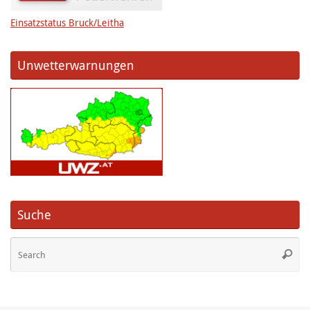
Einsatzstatus Bruck/Leitha
Unwetterwarnungen
Suche
Se
Searc
fo